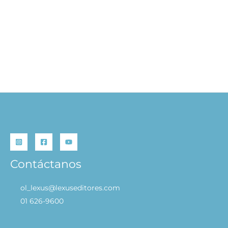
Mi Primera Biblia
S/
39.90
AÑADIR AL
CARRITO
Contáctanos
ol_lexus@lexuseditores.com
01 626-9600