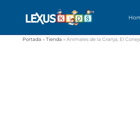
Ir
al
Ho
contenido
Portada
»
Tienda
»
Animales de la Granja, El Cone