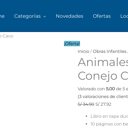
me
Categorías
Novedades
Ofertas
Lo
jo Caco
¡Oferta!
Inicio
/
Obras Infantiles
Animales
Conejo 
Valorado con
5.00
de 5 
(
3
valoraciones de client
S/
34.90
S/
27.92
Libro en tapa dura
10 páginas con bel