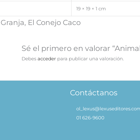
19 × 19 × 1 cm
 Granja, El Conejo Caco
Sé el primero en valorar “Animal
Debes
acceder
para publicar una valoración.
Contáctanos
ol_lexus@lexuseditores.co
01 626-9600