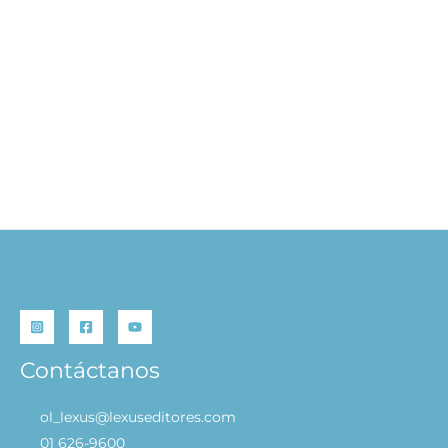
Drácula
S/
39.90
AÑADIR AL CARRITO
Contáctanos
ol_lexus@lexuseditores.com
01 626-9600