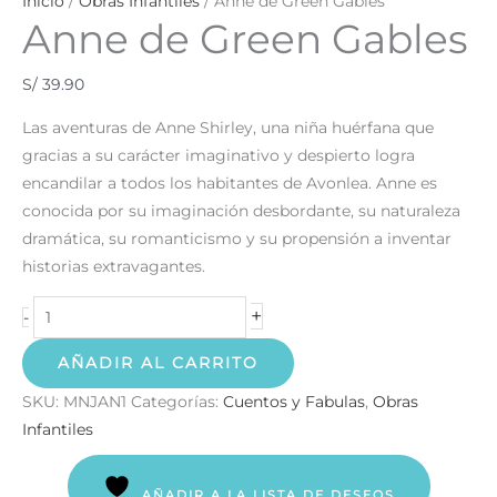
Inicio
/
Obras Infantiles
/ Anne de Green Gables
Anne de Green Gables
S/
39.90
Las aventuras de Anne Shirley, una niña huérfana que
gracias a su carácter imaginativo y despierto logra
encandilar a todos los habitantes de Avonlea. Anne es
conocida por su imaginación desbordante, su naturaleza
dramática, su romanticismo y su propensión a inventar
historias extravagantes.
+
-
AÑADIR AL CARRITO
SKU:
MNJAN1
Categorías:
Cuentos y Fabulas
,
Obras
Infantiles
AÑADIR A LA LISTA DE DESEOS