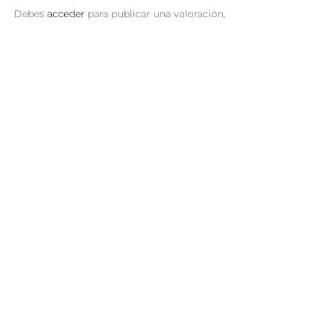
Debes
acceder
para publicar una valoración.
¡Oferta!
La Isla del Tesoro