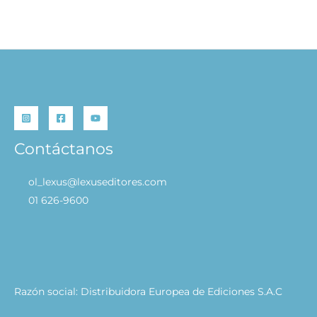
Cálida Cocina – Cozy World
S/
29.90
S/
23.92
AÑADIR AL CARRITO
Contáctanos
ol_lexus@lexuseditores.com
01 626-9600
Razón social: Distribuidora Europea de Ediciones S.A.C