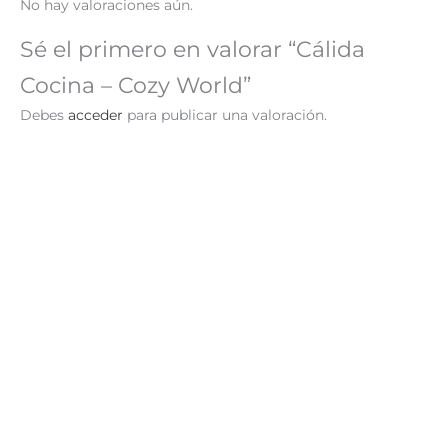
No hay valoraciones aún.
Sé el primero en valorar “Cálida
Cocina – Cozy World”
Debes
acceder
para publicar una valoración.
Hora de Dormir – Cozy
Jardín Secreto – Cozy
World
World
S/
29.90
S/
29.90
AÑADIR AL
AÑADIR AL