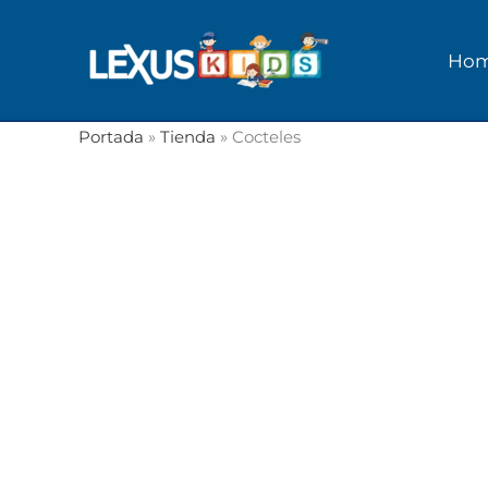
Ir
al
Ho
contenido
Portada
»
Tienda
»
Cocteles