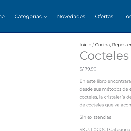
me
Categorías
Novedades
Ofertas
Lo
Inicio
/
Cocina, Reposter
Cocteles
S/
79.90
En este libro encontrara
desde sus métodos de ela
cocteles, la cristalería 
de cocteles que va aco
Sin existencias
SKU:
LXCOC1
Categoría