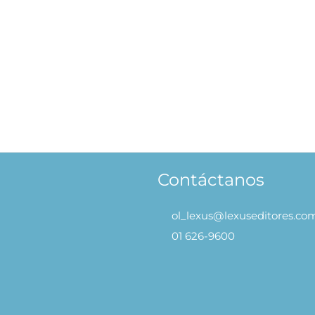
Contáctanos
ol_lexus@lexuseditores.co
01 626-9600