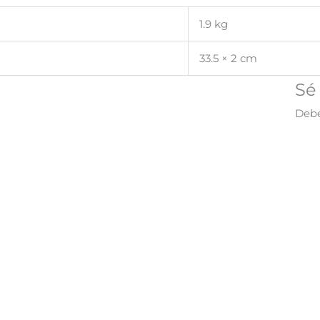
1.9 kg
33.5 × 2 cm
Sé
Deb