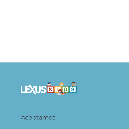
Dieta keto Guía de Cocina
S/
59.90
AÑADIR AL
CARRITO
Aceptamos