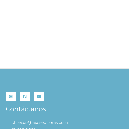
El Principito – Rompecabezas
S/
29.90
AÑADIR AL CARRITO
Contáctanos
ol_lexus@lexuseditores.com