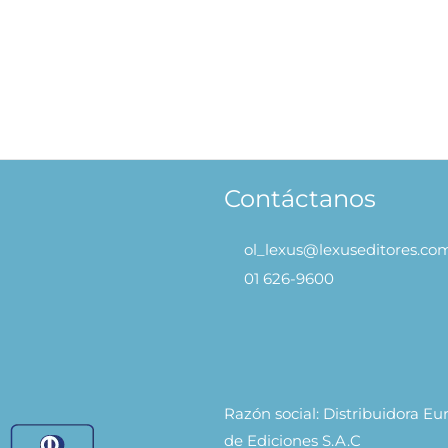
rnios – Colección Raspa y
Animales de la Granja – Co
Dibuja
Raspa y Dibuja
49.90
S/
49.90
AÑADIR AL
AÑADIR 
CARRITO
CARRITO
Contáctanos
ol_lexus@lexuseditores.co
01 626-9600
Razón social: Distribuidora E
de Ediciones S.A.C