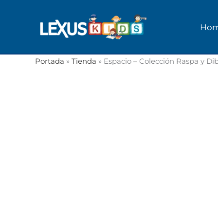
Ir
al
Ho
contenido
Portada
»
Tienda
»
Espacio – Colección Raspa y Di