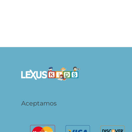
Dinosaurios – Colección Raspa y
Unico
Dibuja
S/
49.90
S/
AÑADIR AL
CARRITO
Aceptamos