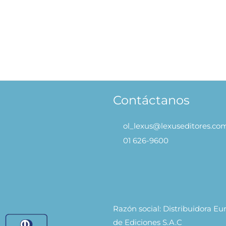
 – Colección Raspa y Dibuja
Animales de la Granja – Co
Raspa y Dibuja
49.90
AÑADIR AL
S/
49.90
AÑADIR 
CARRITO
CARRITO
Contáctanos
ol_lexus@lexuseditores.co
01 626-9600
Razón social: Distribuidora E
de Ediciones S.A.C