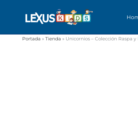
Ir
al
Ho
contenido
Portada
»
Tienda
»
Unicornios – Colección Raspa y