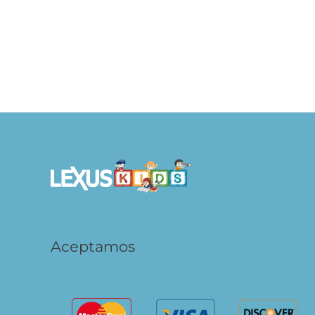
Dinosaurios – Colección Raspa y
Espacio
Dibuja
S/
S/
49.90
AÑADIR AL
CARRITO
Aceptamos