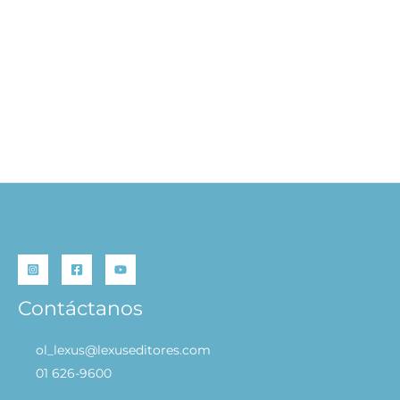
100 Actividades 4
S/
14.90
AÑADIR AL CARRITO
Contáctanos
ol_lexus@lexuseditores.com
01 626-9600