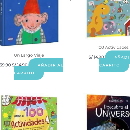
100 Actividades 
Un Largo Viaje
S/
14.90
AÑADI
39.90
S/
14.90
AÑADIR AL
CARRITO
CARRITO