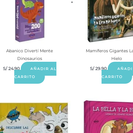
Abanico Divertí Mente
Mamíferos Gigantes La
Dinosaurios
Hielo
S/
24.90
S/
29.90
AÑADIR AL
AÑADI
CARRITO
CARRITO