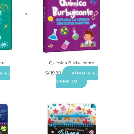
nte
Química Burbujeante
S/
19.90
R AL
AÑADIR AL
CARRITO