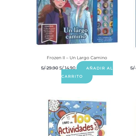
Frozen II – Un Largo Camino
S/
29.90
S/
14.90
S/
AÑADIR AL
CARRITO