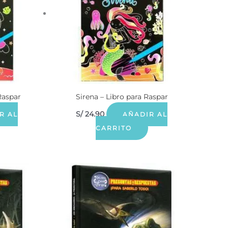
Raspar
Sirena – Libro para Raspar
S/
24.90
R AL
AÑADIR AL
CARRITO