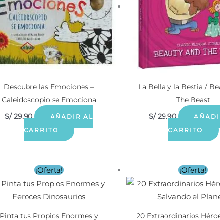
Descubre las Emociones –
La Bella y la Bestia / B
Caleidoscopio se Emociona
The Beast
S/
29.90
S/
29.90
AÑADIR AL
AÑADI
CARRITO
CARRITO
El
El
El
El
¡Oferta!
¡Oferta!
precio
precio
precio
precio
original
actual
original
actual
era:
es:
era:
es:
S/ 59.90.
S/ 29.90.
S/ 59.90.
S/ 29.9
Pinta tus Propios Enormes y
20 Extraordinarios Héro