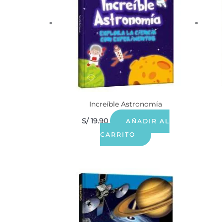
Increíble Astronomía
S/
19.90
AÑADIR AL
CARRITO