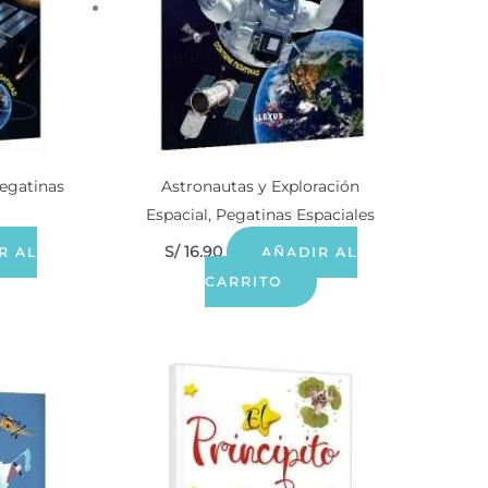
Pegatinas
Astronautas y Exploración
Espacial, Pegatinas Espaciales
S/
16.90
R AL
AÑADIR AL
CARRITO
0.