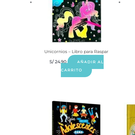
Unicornios – Libro para Raspar
S/
24.90
AÑADIR AL
CARRITO