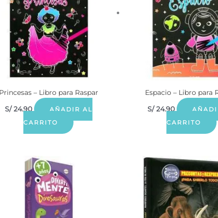
Princesas – Libro para Raspar
Espacio – Libro para 
S/
24.90
S/
24.90
AÑADIR AL
AÑADI
CARRITO
CARRITO