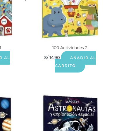
1
100 Actividades 2
S/
14.90
R AL
AÑADIR AL
CARRITO