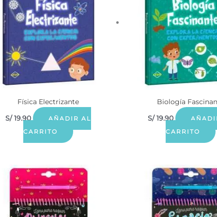
Física Electrizante
Biología Fascina
S/
19.90
S/
19.90
AÑADIR AL
AÑADI
CARRITO
CARRITO