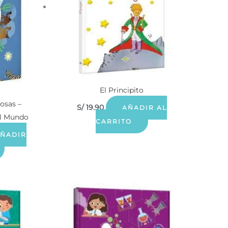
El Principito
osas –
S/
19.90
AÑADIR AL
el Mundo
CARRITO
ÑADIR