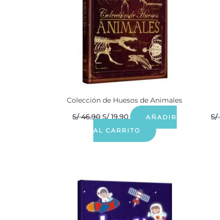
Colección de Huesos de Animales
S/
46.90
S/
19.90
S/
AÑADIR
AL CARRITO