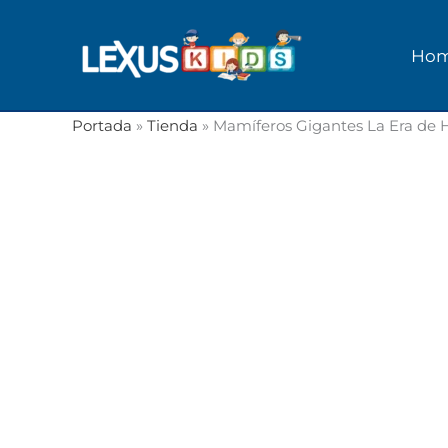
Ir
al
Ho
contenido
Portada
»
Tienda
»
Mamíferos Gigantes La Era de H