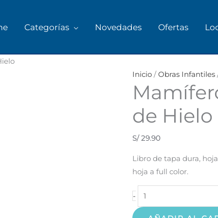
me
Categorías
Novedades
Ofertas
Lo
Mamíferos
ielo
Gigantes
Inicio
/
Obras Infantiles
Mamífero
La
Era
de Hielo
de
Hielo
S/
29.90
cantidad
Libro de tapa dura, hoja
hoja a full color.
-