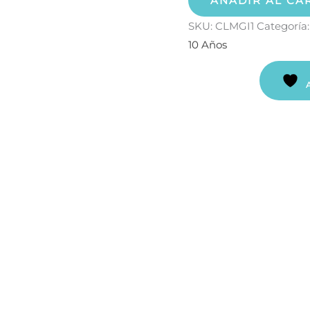
AÑADIR AL CA
SKU:
CLMGI1
Categoría
10 Años