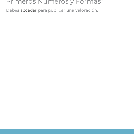
Primeros Números y Formas”
Debes
acceder
para publicar una valoración.
Mi Libro de Caligrafía
Aprendiendo el ABC
S/
69.90
S/
69.90
AÑADIR AL
AÑADIR AL
CARRITO
CARRITO