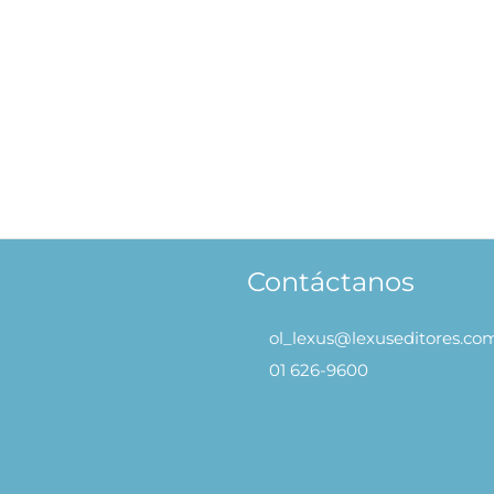
tlas de los Dinosaurios
69.90
AÑADIR AL
CARRITO
Contáctanos
ol_lexus@lexuseditores.co
01 626-9600