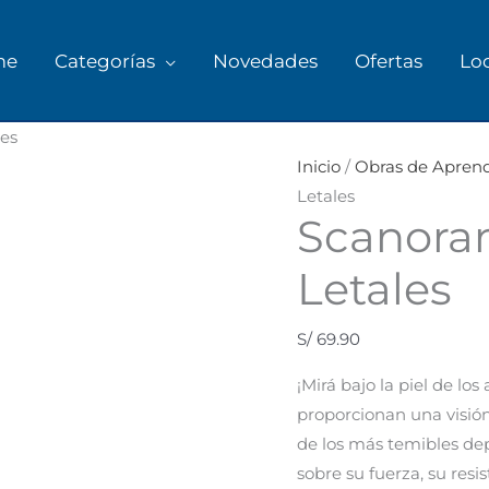
me
Categorías
Novedades
Ofertas
Lo
es
Inicio
/
Obras de Aprend
Letales
Scanora
Letales
S/
69.90
¡Mirá bajo la piel de lo
proporcionan una visió
de los más temibles de
sobre su fuerza, su resi