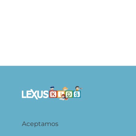
Scanorama Dinosaurios
A
S/
99.90
S/
AÑADIR AL
CARRITO
Aceptamos