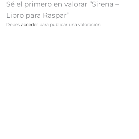
Sé el primero en valorar “Sirena –
Libro para Raspar”
Debes
acceder
para publicar una valoración.
Espacio – Libro para
Princesas – Libro para
Raspar
Raspar
S/
24.90
S/
24.90
AÑADIR AL
AÑADIR AL
CARRITO
CARRITO