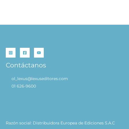
Sonidos de Vehículos
S/
49.90
AÑADIR AL CARRITO
Contáctanos
ol_lexus@lexuseditores.com
01 626-9600
Razón social: Distribuidora Europea de Ediciones S.A.C