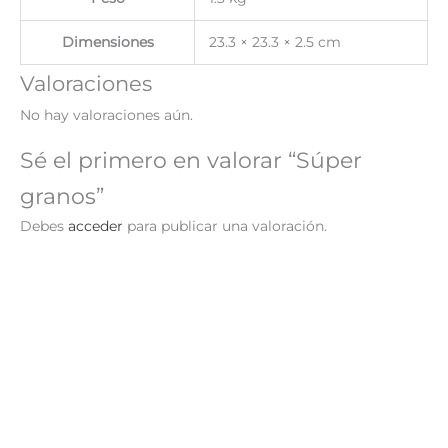
Dimensiones
23.3 × 23.3 × 2.5 cm
Valoraciones
No hay valoraciones aún.
Sé el primero en valorar “Súper
granos”
Debes
acceder
para publicar una valoración.
El
El
¡Oferta!
precio
precio
original
actual
era:
es:
S/ 96.00.
S/ 29.90.