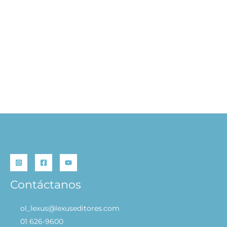
Súper Verdes
S/
96.00
S/
29.90
AÑADIR AL
CARRITO
Contáctanos
ol_lexus@lexuseditores.com
01 626-9600