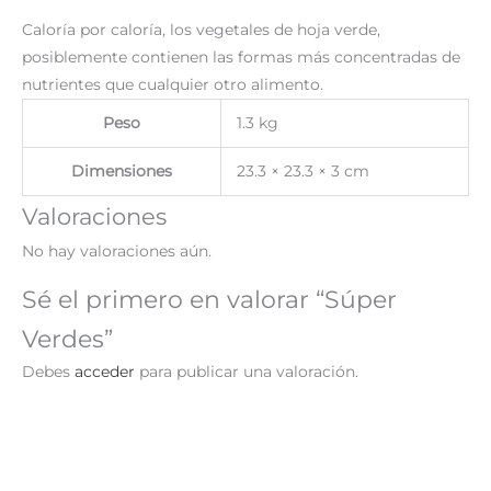
Caloría por caloría, los vegetales de hoja verde,
posiblemente contienen las formas más concentradas de
nutrientes que cualquier otro alimento.
Peso
1.3 kg
Dimensiones
23.3 × 23.3 × 3 cm
Valoraciones
No hay valoraciones aún.
Sé el primero en valorar “Súper
Verdes”
Debes
acceder
para publicar una valoración.
El
El
¡Oferta!
precio
precio
original
actual