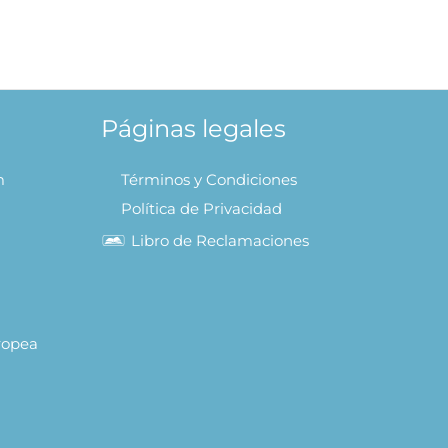
Cálida Cocina – Cozy World
90
S/
23.92
AÑADIR AL CARRITO
Páginas legales
m
Términos y Condiciones
Política de Privacidad
Libro de Reclamaciones
uropea