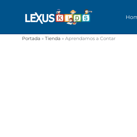
Ir
al
Ho
contenido
Portada
»
Tienda
»
Aprendamos a Contar