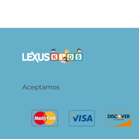
Hora de Dormir – Cozy World
S/
29.90
S/
23.92
AÑADIR AL CARRITO
Aceptamos