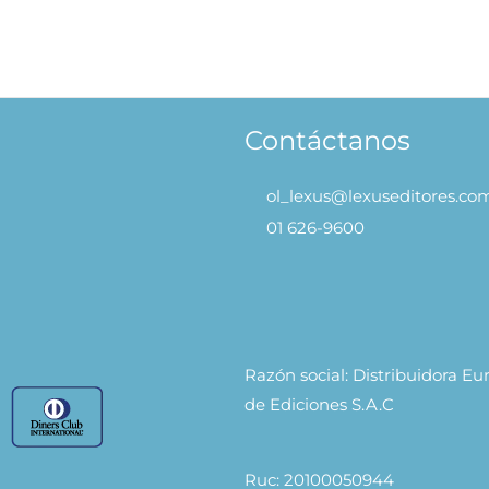
Café de Mascotas – Cozy World
S/
29.90
S/
23.92
S/
29.
AÑADIR AL CARRITO
Contáctanos
ol_lexus@lexuseditores.co
01 626-9600
Razón social: Distribuidora E
de Ediciones S.A.C
Ruc: 20100050944