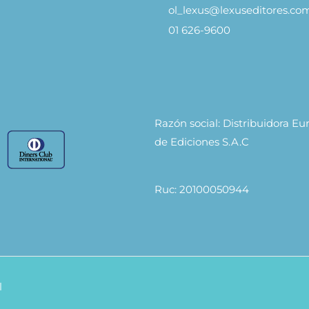
ol_lexus@lexuseditores.co
01 626-9600
Razón social: Distribuidora E
de Ediciones S.A.C
Ruc: 20100050944
l