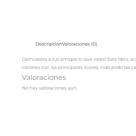
Descripción
Valoraciones (0)
Demuestra a tus amigos lo que vales! Este libro, a
cócteles con los principales licores, indicando las 
Valoraciones
No hay valoraciones aún.
El
El
¡Oferta!
precio
precio
original
actual
era:
es:
S/ 49.90.
S/ 9.90.