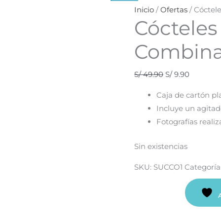
original
actual
Inicio
/
Ofertas
/ Cóctel
Cócteles 
era:
es:
S/ 49.90.
S/ 9.90.
Combin
S/
49.90
S/
9.90
Caja de cartón pl
Incluye un agita
Fotografías reali
Sin existencias
SKU:
SUCCO1
Categoría