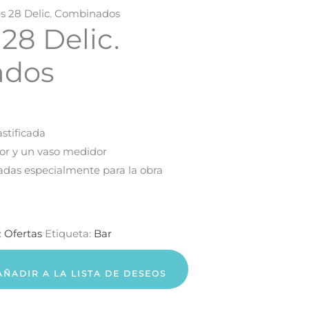
es 28 Delic. Combinados
28 Delic.
ados
astificada
dor y un vaso medidor
zadas especialmente para la obra
:
Ofertas
Etiqueta:
Bar
AÑADIR A LA LISTA DE DESEOS