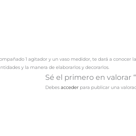
compañado 1 agitador y un vaso medidor, te dará a conocer la
cantidades y la manera de elaborarlos y decorarlos.
Sé el primero en valorar
Debes
acceder
para publicar una valorac
El
El
¡Oferta!
precio
precio
original
actual
era:
es:
S/ 49.90.
S/ 9.90.