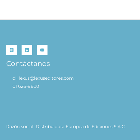
Cálida Cocina – Cozy World
S/
29.90
AÑADIR AL CARRITO
Contáctanos
ol_lexus@lexuseditores.com
01 626-9600
Razón social: Distribuidora Europea de Ediciones S.A.C